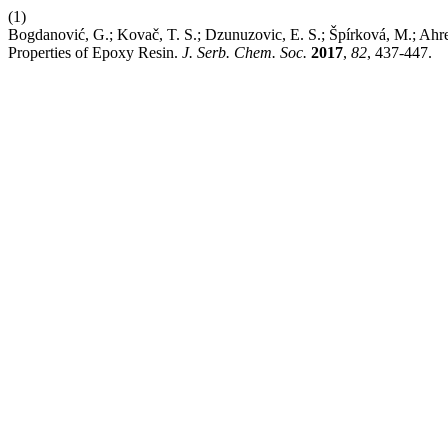
(1)
Bogdanović, G.; Kovač, T. S.; Dzunuzovic, E. S.; Špírková, M.; Ahre
Properties of Epoxy Resin.
J. Serb. Chem. Soc.
2017
,
82
, 437-447.