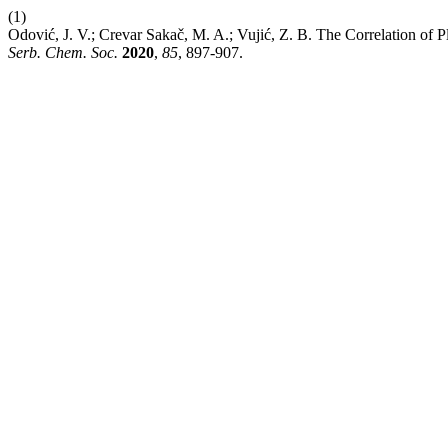
(1)
Odović, J. V.; Crevar Sakač, M. A.; Vujić, Z. B. The Correlation of 
Serb. Chem. Soc.
2020
,
85
, 897-907.