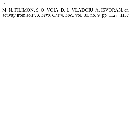
[1]
M. N. FILIMON, S. O. VOIA, D. L. VLADOIU, A. ISVORAN, and V.
activity from soil”,
J. Serb. Chem. Soc.
, vol. 80, no. 9, pp. 1127–1137