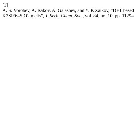
[1]
A. S. Vorobev, A. Isakov, A. Galashev, and Y. P. Zaikov, “DFT-bas
K2SiF6–SiO2 melts”,
J. Serb. Chem. Soc.
, vol. 84, no. 10, pp. 112